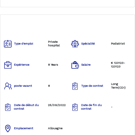
Private
Type d'emploi
Spécialité
Podiatrist
hospital
€ 123123-
Expérience
8 Years
Salaire
123123
Long
poste vacant
8
Type de contrat
Term(CDI)
Date de début du
25/09/2022
Date de fin du
-
contrat
contrat
Emplacement
Allouagne